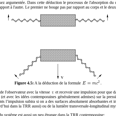
sez argumentée. Dans cette déduction le processus de l'absorption du 
pport à l'autre. Le premier ne bouge pas par rapport au corps et le deu
Figure 4.5:
A la déduction de la formule
.
e l'observateur avec la vitesse
et recevoir une impulsion pour que d
(et avec les idées contemporaines généralement admises) sur la pressio
s l’impulsion subira si on a des surfaces absolument absorbantes et iné
ourd’hui dans la TRR aussi) ou de la lumière transversale-longitudinal m
 du système est aussi un peu étrange dans la TRR contemporaine: