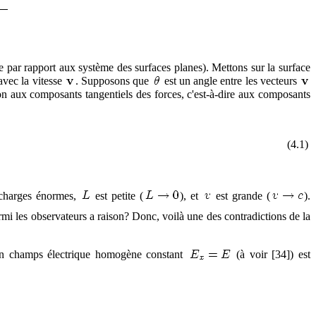
nte par rapport aux système des surfaces planes). Mettons sur la surface
avec la vitesse
. Supposons que
est un angle entre les vecteurs
ion aux composants tangentiels des forces, c'est-à-dire aux composants
(4.1)
s charges énormes,
est petite (
), et
est grande (
).
rmi les observateurs a raison? Donc, voilà une des contradictions de la
 champs électrique homogène constant
(à voir [34]) est