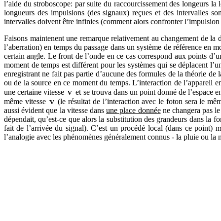
l’aide du stroboscope: par suite du raccourcissement des longeurs la 
longueurs des impulsions (des signaux) reçues et des intervalles so
intervalles doivent être infinies (comment alors confronter l’impulsion e
Faisons maintenent une remarque relativement au changement de la
l’aberration) en temps du passage dans un système de référence en mouv
certain angle. Le front de l’onde en ce cas correspond aux points d’u
moment de temps est différent pour les systèmes qui se déplacent l’u
enregistrant ne fait pas partie d’aucune des formules de la théorie de l
ou de la source en ce moment du temps. L’interaction de l’appareil enr
une certaine vitesse
et se trouva dans un point donné de l’espace en
même vitesse
(le résultat de l’interaction avec le foton sera le m
aussi évident que la vitesse dans
une place donnée
ne changera pas l
dépendait, qu’est-ce que alors la substitution des grandeurs dans la fo
fait de l’arrivée du signal). C’est un procédé local (dans ce point) m
l’analogie avec les phénomènes généralement connus - la pluie ou la n