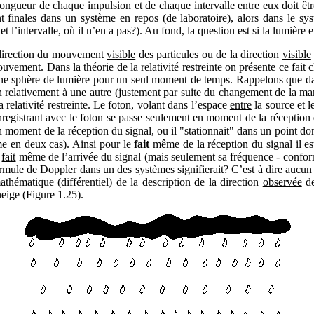
longueur de chaque impulsion et de chaque intervalle entre eux doit être
nt finales dans un système en repos (de laboratoire), alors dans le sy
t l’intervalle, où il n’en a pas?). Au fond, la question est si la lumière 
 direction du mouvement
visible
des particules ou de la direction
visible
ement. Dans la théorie de la relativité restreinte on présente ce fait 
ne sphère de lumière pour un seul moment de temps. Rappelons que dans 
n relativement à une autre (justement par suite du changement de la m
a relativité restreinte. Le foton, volant dans l’espace
entre
la source et 
egistrant avec le foton se passe seulement en moment de la réception du 
 moment de la réception du signal, ou il "stationnait" dans un point do
ême en deux cas). Ainsi pour le
fait
même de la réception du signal il es
e
fait
même de l’arrivée du signal (mais seulement sa fréquence - conform
rmule de Doppler dans un des systèmes signifierait? C’est à dire aucun to
athématique (différentiel) de la description de la direction
observée
de
eige (Figure 1.25).