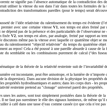
orentz ne signifie pas l’absence automatique de la contradiction des de
it utiliser la vitesse du son dans l’air dans toutes les formules de la 
ntradiction des transformations pareilles (pour le temps) serait découv
ausseté de l’idée relativiste du ralentissement du temps est évidente (l’
 premier avec une certaine vitesse
V1
, son temps est alors freiné par
qui ne dépend pas de la présence et des particularités de l’observateur 
on fixée
V2
, son temps est alors, par analogie, freiné par rapport au t
 discutons même pas la vitesse avec laquelle ce quatrième objet se meut
eau du ralentissement “objectif relativiste” du temps du quatrième obje
ment au repos! Cela a été poussé à une pareille absurde à cause de la foi 
iviste du semblable ou les combinaisons purement de calcul (“des fuseau
tique de la théorie de la relativité restreinte suit de l’invariabilité d
 lumière est inconstante, peut être anisotrope, et la lumière de n’impor
, de la dispersion). Dans aucune division de la physique les propriétés
les propriétés hydrodinamiques et autres; dans les corps durs - les proprié
lativité restreinte pretend au "clonage" universel pareil des propriétés.
les unes les autres, sont tout simplement postulées dans la théorie de la 
. Il ne faut pas surestimer le rôle des signaux lumineux, de même qu’il 
uiller à café dans une tasse d’eau comme cassée (ce que cela n’est pas