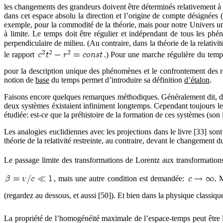
les changements des grandeurs doivent être déterminés relativement à 
dans cet espace absolu la direction et l’origine de compte désignées (
exemple, pour la commodité de la théorie, mais pour notre Univers uni
à limite. Le temps doit être régulier et indépendant de tous les ph
perpendiculaire de milieu. (Au contraire, dans la théorie de la relativ
le rapport
.) Pour une marche régulière du temps
pour la description unique des phénomènes et le confrontement des ré
notion de
base
du temps permet d’introduire sa définition
d’étalon
.
Faisons encore quelques remarques méthodiques. Généralement dit, dan
deux systèmes éxistaient infiniment longtemps. Cependant toujours les 
étudiée: est-ce que la préhistoire de la formation de ces systèmes (son 
Les analogies euclidiennes avec les projections dans le livre [33] son
théorie de la relativité restreinte, au contraire, devant le changement
Le passage limite des transformations de Lorentz aux transformation
, mais une autre condition est demandée:
. 
(regardez au dessous, et aussi [50]). Et bien dans la physique classiq
La propriété de l’homogénéité maximale de l’espace-temps peut être l