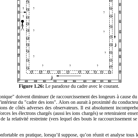
Figure 1.26:
Le paradoxe du cadre avec le courant.
ectronique" doivent diminuer (le raccourcissement des longeurs à cause du
 l'intérieur du "cadre des ions". Alors on aurait à proximité du conduct
es ions de côtés adverses des observateurs. Il est absolument incompreh
orces les électrons chargés (aussi les ions chargés) se reteniraient ense
de la relativité restreinte (vers lequel des bouts le raccourcissement se 
onfortable en pratique, lorsqu’il suppose, qu’on réunit et analyse tous