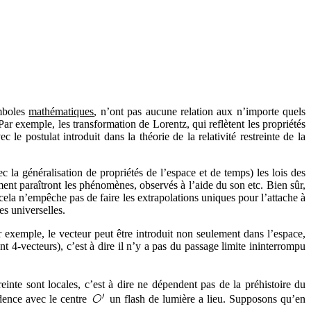
ymboles
mathématiques
, n’ont pas aucune relation aux n’importe quels
ar exemple, les transformation de Lorentz, qui reflètent les propriétés
e postulat introduit dans la théorie de la relativité restreinte de la
vec la généralisation de propriétés de l’espace et de temps) les lois des
ent paraîtront les phénomènes, observés à l’aide du son etc. Bien sûr,
s cela n’empêche pas de faire les extrapolations uniques pour l’attache à
s universelles.
exemple, le vecteur peut être introduit non seulement dans l’espace,
t 4-vecteurs), c’est à dire il n’y a pas du passage limite ininterrompu
inte sont locales, c’est à dire ne dépendent pas de la préhistoire du
ence avec le centre
un flash de lumière a lieu. Supposons qu’en