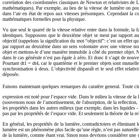
correlation des coordonnées classiques de Newton et relativistes de L
mathématiques). Par exemple, au lieu de la vitesse de lumière on pourra
dans l’air en état de repos aux vitesses présoniques. Cependant la co
mathématiques formelles pour la physique.
Vu que seul le quarré de la vitesse relative entre dans la formule, la f
identiques. Supposons que le deuxième objet se meut par rapport au
objectif (rappelons la signification du mot “objectif”: c’est un effet 
par rapport au deuxième dans un sens volontaire avec une vitesse n
objet et mettons-le d’une manière immobile à côté du premier objet. Ne
dans le cas générale n’est pas égale à zéro. Et donc il s’agit de nouv
Pourtant dt1 = dt4, car le quatrième et le premier objets sont mutuelle
synchronisation à deux. L’objectivité disparaît et le seul effet relat
déposée.
Faisons maintenant quelques remarques du caratère general. Toute cinéma
expression est noté pour l’espace vide. Dans le milieu la vitesse de la
(souvenons nous de l’amortissement, de l'absorption, de la reflection
les propriétés dans les autres milieux (par exemple, dans les liquides - 
pas par les propriétés de l’espace vide. Et seulement la théorie de la re
En général, les propriétés de la lumière, contradictoires et éliminant 
lumière est un phénomène plus facile qu’une règle, n’est pas naturelle
de la lumière, comme étant vrai. Sinon nous devrions considérer une c