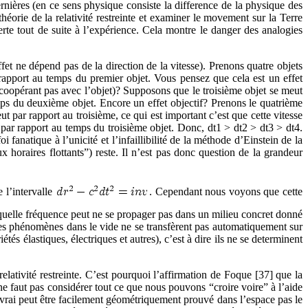
rnières (en ce sens physique consiste la difference de la physique des
théorie de la relativité restreinte et examiner le movement sur la Terre
erte tout de suite à l’expérience. Cela montre le danger des analogies
effet ne dépend pas de la direction de la vitesse). Prenons quatre objets
 rapport au temps du premier objet. Vous pensez que cela est un effet
ne coopérant pas avec l’objet)? Supposons que le troisième objet se meut
emps du deuxième objet. Encore un effet objectif? Prenons le quatrième
 par rapport au troisième, ce qui est important c’est que cette vitesse
t par rapport au temps du troisième objet. Donc, dt1 > dt2 > dt3 > dt4.
fanatique à l’unicité et l’infaillibilité de la méthode d’Einstein de la
x horaires flottants”) reste. Il n’est pas donc question de la grandeur
e l’intervalle
. Cependant nous voyons que cette
te quelle fréquence peut ne se propager pas dans un milieu concret donné
 des phénomènes dans le vide ne se transfèrent pas automatiquement sur
tés élastiques, électriques et autres), c’est à dire ils ne se determinent
relativité restreinte. C’est pourquoi l’affirmation de Foque [37] que la
ne faut pas considérer tout ce que nous pouvons “croire voire” à l’aide
 vrai peut être facilement géométriquement prouvé dans l’espace pas le