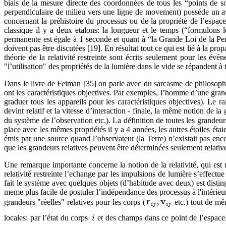
biais de la mesure directe des coordonnées de tous les “points de so
perpendiculaire de milieu vers une ligne de movement) posséde un ava
concernant la préhistoire du processus ou de la propriété de l’espace.
classique il y a deux etalons: la longueur et le temps (“formulons 
permanente est égale à 1 seconde et quant à “la Grande Loi de la Perm
doivent pas être discutées [19]. En résultat tout ce qui est lié à la pro
théorie de la relativité restreinte sont écrits seulement pour les évé
"l’utilisation" des propriétés de la lumière dans le vide se répandent 
Dans le livre de Feiman [35] on parle avec du sarcasme de philosophe
ont les caractéristiques objectives. Par exemples, l’homme d’une grand
graduer tous les appareils pour les caractéristiques objectives). Le r
devint relatif et la vitesse d’interaction - finale, la même notion de 
du système de l’observation etc.). La définition de toutes les grandeu
place avec les mêmes propriétés il y a 4 années, les autres étoiles étaie
émis par une source quand l’observateur (la Terre) n’existait pas enco
que les grandeurs relatives peuvent être déterminées seulement relati
Une remarque importante concerne la notion de la relativité, qui est m
relativité restreinte l’echange par les impulsions de lumière s’effectue 
fait le système avec quelques objets (d’habitude avec deux) est distingué,
meme plus facile de postuler l’indépendance des processus à l'intérie
grandeurs "réelles" relatives pour les corps (
etc.) tout de mê
locales: par l’état du corps
et des champs dans ce point de l’espac