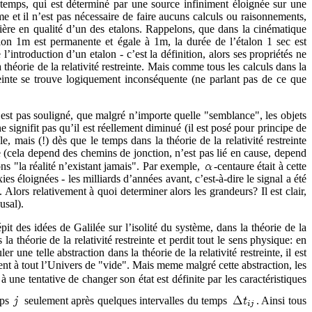
e temps, qui est déterminé par une source infiniment éloignée sur une
 et il n’est pas nécessaire de faire aucuns calculs ou raisonnements,
lumière en qualité d’un des etalons. Rappelons, que dans la cinématique
alon 1m est permanente et égale à 1m, la durée de l’étalon 1 sec est
ntroduction d’un etalon - c’est la définition, alors ses propriétés ne
a théorie de la relativité restreinte. Mais comme tous les calculs dans la
estreinte se trouve logiquement inconséquente (ne parlant pas de ce que
est pas souligné, que malgré n’importe quelle "semblance", les objets
signifit pas qu’il est réellement diminué (il est posé pour principe de
, mais (!) dès que le temps dans la théorie de la relativité restreinte
née (cela depend des chemins de jonction, n’est pas lié en cause, depend
ns "la réalité n’existant jamais". Par exemple,
-centaure était à cette
ies éloignées - les milliards d’années avant, c’est-à-dire le signal a été
Alors relativement à quoi determiner alors les grandeurs? Il est clair,
usal).
it des idées de Galilée sur l’isolité du système, dans la théorie de la
la théorie de la relativité restreinte et perdit tout le sens physique: en
r une telle abstraction dans la théorie de la relativité restreinte, il est
nt à tout l’Univers de "vide". Mais meme malgré cette abstraction, les
à une tentative de changer son état est définite par les caractéristiques
rps
seulement après quelques intervalles du temps
. Ainsi tous