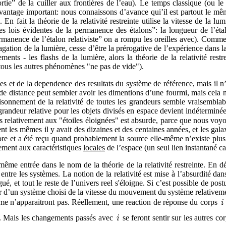
rtie” de la cuiller aux frontières de l’eau). Le temps classique (ou l
ntage important: nous connaissons d’avance qui’il est partout le même
 En fait la théorie de la relativité restreinte utilise la vitesse de la 
les lois évidentes de la permanence des étalons”: la longueur de l’ét
anence de l’étalon relativiste” on a rompu les oreilles avec). Comme l’i
pagation de la lumière, cesse d’être la prérogative de l’expérience dans l
nements - les flashs de la lumière, alors la théorie de la relativité r
à tous les autres phénomènes "ne pas de vide").
s et de la dependence des resultats du système de référence, mais il n’
e distance peut sembler avoir les dimentions d’une fourmi, mais cela ne 
aisonnement de la relativité de toutes les grandeurs semble vraisemblable
la grandeur relative pour les objets divisés en espace devient indétermi
rs relativement aux "étoiles éloignées" est absurde, parce que nous voyo
nt les mêmes il y avait des dizaines et des centaines années, et les galax
re et a été reçu quand probablement la source elle-même n’existe plus. 
vement aux caractéristiques
locales
de l’espace (un seul lien instantané ca
ême entrée dans le nom de la théorie de la relativité restreinte. En dép
entre les systèmes. La notion de la relativité est mise à l’absurdité dans 
 et tout le reste de l’univers reel s'éloigne. Si c’est possible de postule
ur d’un système choisi de la vitesse du mouvement du système relativeme
me n’apparaitront pas. Réellement, une reaction de réponse du corps
e. Mais les changements passés avec
se feront sentir sur les autres co