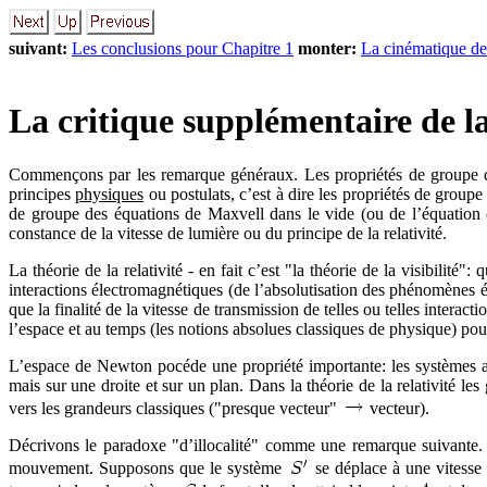
suivant:
Les conclusions pour Chapitre 1
monter:
La cinématique d
La critique supplémentaire de la
Commençons par les remarque généraux. Les propriétés de groupe 
principes
physiques
ou postulats, c’est à dire les propriétés de group
de groupe des équations de Maxvell dans le vide (ou de l’équation cla
constance de la vitesse de lumière ou du principe de la relativité.
La théorie de la relativité - en fait c’est "la théorie de la visibilité
interactions électromagnétiques (de l’absolutisation des phénomènes é
que la finalité de la vitesse de transmission de telles ou telles intera
l’espace et au temps (les notions absolues classiques de physique) po
L’espace de Newton pocéde une propriété importante: les systèmes au
mais sur une droite et sur un plan. Dans la théorie de la relativité l
vers les grandeurs classiques ("presque vecteur"
vecteur).
Décrivons le paradoxe "d’illocalité" comme une remarque suivante. Re
mouvement. Supposons que le système
se déplace à une vitess