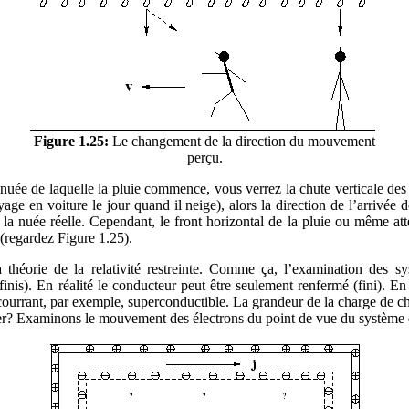
Figure 1.25:
Le changement de la direction du mouvement
perçu.
 nuée de laquelle la pluie commence, vous verrez la chute verticale des 
e en voiture le jour quand il neige), alors la direction de l’arrivée de
nuée réelle. Cependant, le front horizontal de la pluie ou même atteign
 (regardez Figure 1.25).
 théorie de la relativité restreinte. Comme ça, l’examination des s
inis). En réalité le conducteur peut être seulement renfermé (fini). En
urrant, par exemple, superconductible. La grandeur de la charge de chaqu
er? Examinons le mouvement des électrons du point de vue du système de