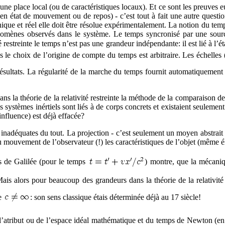
une place local (ou de caractéristiques locaux). Et ce sont les preuves 
en état de mouvement ou de repos) - c’est tout à fait une autre question
que et réel elle doit être résolue expérimentalement. La notion du tem
énomènes observés dans le système. Le temps syncronisé par une sourc
ité restreinte le temps n’est pas une grandeur indépendante: il est lié à
 le choix de l’origine de compte du temps est arbitraire. Les échelles
sultats. La régularité de la marche du temps fournit automatiquement 
s la théorie de la relativité restreinte la méthode de la comparaison d
systèmes inértiels sont liés à de corps concrets et existaient seulement
influence) est déjà effacée?
t inadéquates du tout. La projection - c’est seulement un moyen abstrait
 du mouvement de l’observateur (!) les caractéristiques de l’objet (même é
s de Galilée (pour le temps
) montre, que la mécaniqu
Mais alors pour beaucoup des grandeurs dans la théorie de la relativité 
ue
: son sens classique étais déterminée déjà au 17 siècle!
’atribut ou de l’espace idéal mathématique et du temps de Newton (en fa