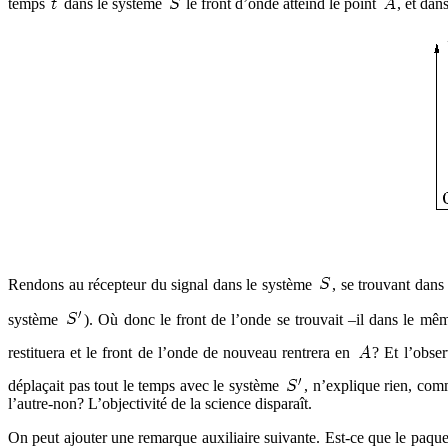
temps
dans le système
le front d’onde atteind le point
, et dan
Rendons au récepteur du signal dans le système
, se trouvant dans
système
). Où donc le front de l’onde se trouvait –il dans le 
restituera et le front de l’onde de nouveau rentrera en
? Et l’obser
déplaçait pas tout le temps avec le système
, n’explique rien, com
l’autre-non? L’objectivité de la science disparaît.
On peut ajouter une remarque auxiliaire suivante. Est-ce que le paque