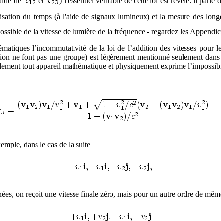
'aide de
et
) l'essentiel véritable de cette loi est révélé: il parl
ronisation du temps (à l'aide de signaux lumineux) et la mesure des lon
sible de la vitesse de lumière de la fréquence - regardez les Appendic
iques l’incommutativité de la loi de l’addition des vitesses pour les 
tation ne font pas une groupe) est légèrement mentionné seulement da
lement tout appareil mathématique et physiquement exprime l’impossibi
xemple, dans le cas de la suite
nées, on reçoit une vitesse finale zéro, mais pour un autre ordre de mê