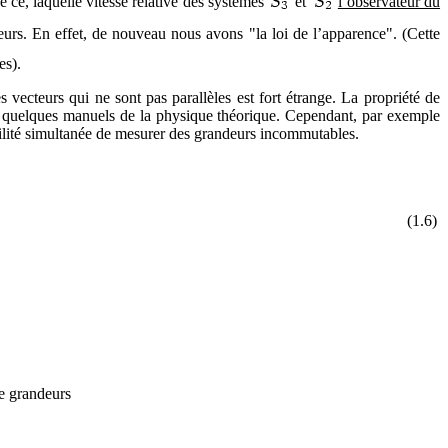
e de ce, laquelle vitesse relative des systèmes
et
l’observateur du
geurs. En effet, de nouveau nous avons "la loi de l’apparence". (Cette
es).
vecteurs qui ne sont pas parallèles est fort étrange. La propriété de
ns quelques manuels de la physique théorique. Cependant, par exemple
lité simultanée de mesurer des grandeurs incommutables.
(1.6)
me grandeurs