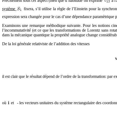
Précisément sous cet aspect (bien que d’habitude on exprime
à l
système
fixera, s’il utilise la règle de l’Einstein pour la synch
expression sera changée pour le cas d’une dépendance paramètrique pos
Examinons une remarque méthodique suivante. Pour les notions cinémat
l’incommutativité (et ce que les transformations de Lorentz sans ro
dans la mécanique quantique la propriété analogue change considérab
De la loi générale relativiste de l’addition des vitesses
il est clair que le résultat dépend de l’ordre de la transformation: par e
où
et
- les vecteurs unitaires du système rectangulaire des coordon