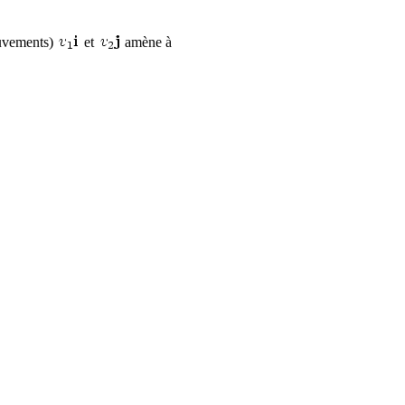
ouvements)
et
amène à