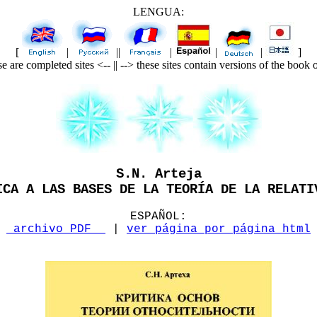
LENGUA:
[
|
||
|
|
|
]
se are completed sites <-- || --> these sites contain versions of the book 
S.N. Arteja
ICA A LAS BASES DE LA TEORÍA DE LA RELATI
ESPAÑOL:
[
archivo PDF
|
ver página por página html