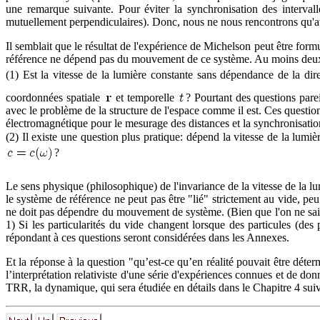
une remarque suivante. Pour éviter la synchronisation des interval
mutuellement perpendiculaires). Donc, nous ne nous rencontrons qu'ave
Il semblait que le résultat de l'expérience de Michelson peut être form
référence ne dépend pas du mouvement de ce système. Au moins deux q
(1) Est la vitesse de la lumière constante sans dépendance de la dir
coordonnées spatiale
et temporelle
? Pourtant des questions parei
avec le problème de la structure de l'espace comme il est. Ces questio
électromagnétique pour le mesurage des distances et la synchronisati
(2) Il existe une question plus pratique: dépend la vitesse de la lumi
?
Le sens physique (philosophique) de l'invariance de la vitesse de la l
le système de référence ne peut pas être "lié" strictement au vide, pe
ne doit pas dépendre du mouvement de système. (Bien que l'on ne sait p
1) Si les particularités du vide changent lorsque des particules (des
répondant à ces questions seront considérées dans les Annexes.
Et la réponse à la question "qu’est-ce qu’en réalité pouvait être déter
l’interprétation relativiste d'une série d'expériences connues et de d
TRR, la dynamique, qui sera étudiée en détails dans le Chapitre 4 suiv