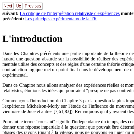
suivant:
La critique de l'interprétation relativiste d'expériences
monte
précédent:
Les principes expérimentaux de la TR
L'introduction
Dans les Chapitres précédents une partie importante de la théorie de
hasard une question absurde sur la possibilité de réaliser des expéri
mentale utilise des concepts et des règles d'une certaine théorie critiq
contradiction logique met un point final dans le développement de n'i
expérimental.
Dans ce Chapitre nous allons analyser des expériences réelles et montr
relativistes, étudions les idées qui pourraient "presque ne pas contredi
Commençons l'introduction du Chapitre 3 par la question la plus importa
l'expérience Michelson-Morly sur l'étude de l'influence du mouveme
viennoise de Juce et autres [7,61,83]). Remarquons qu'il y avaient des 
Pourtant le terme "constant" signifie l'indépendance du temps, des coord
donner une réponse impartiale à la question: que pouvait être déter
phases des rayons (quant à la vitesse, nous ne pouvons en juger qu’