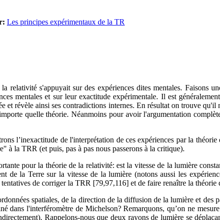
r:
Les principes expérimentaux de la TR
 la relativité s'appuyait sur des expériences dites mentales. Faisons 
ences mentales et sur leur exactitude expérimentale. Il est généraleme
uée et révèle ainsi ses contradictions internes. En résultat on trouve qu
mporte quelle théorie. Néanmoins pour avoir l'argumentation complète, 
ons l’inexactitude de l'interprétation de ces expériences par la théorie 
re" à la TRR (et puis, pas à pas nous passerons à la critique).
nte pour la théorie de la relativité: est la vitesse de la lumière const
nt de la Terre sur la vitesse de la lumière (notons aussi les expérie
tentatives de corriger la TRR [79,97,116] et de faire renaître la théorie
onnées spatiales, de la direction de la diffusion de la lumière et des par
miné dans l'interféromètre de Michelson? Remarquons, qu’on ne mesure p
indirectement). Rappelons-nous que deux rayons de lumière se déplaçant