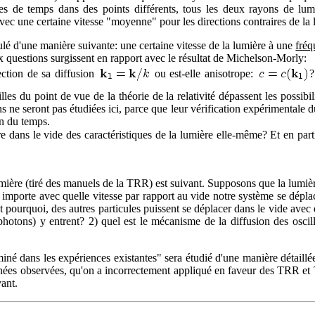
les de temps dans des points différents, tous les deux rayons de lum
c une certaine vitesse "moyenne" pour les directions contraires de la 
ulé d'une manière suivante: une certaine vitesse de la lumière à une
fréq
uestions surgissent en rapport avec le résultat de Michelson-Morly:
ection de sa diffusion
ou est-elle anisotrope:
?
lles du point de vue de la théorie de la relativité dépassent les possibil
ns ne seront pas étudiées ici, parce que leur vérification expérimental
on du temps.
ère dans le vide des caractéristiques de la lumière elle-même? Et en par
umière (tiré des manuels de la TRR) est suivant. Supposons que la lumière
u importe avec quelle vitesse par rapport au vide notre système se dépla
ourquoi, des autres particules puissent se déplacer dans le vide avec d
 photons) y entrent? 2) quel est le mécanisme de la diffusion des osci
miné dans les expériences existantes" sera étudié d'une manière détaillée
onnées observées, qu'on a incorrectement appliqué en faveur des TRR et 
ant.