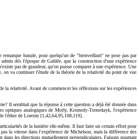
une remarque banale, pour quelqu'un de "bienveillant" ne pose pas par
nt admis dès l'époque de Galilée, que la construction d'une expérience
'il n'existe pas de grandeur, qu'on puisse comparer à une expérience. Une
on va continuer l'étude de la théorie de la relativité du point de vue
de la relativité. Avant de commencer les réflexions sur les expériences
ante? Il semblait que la réponse à cette question a déjà été donnée dans
nces optiques analogiques de Morly, Kennedy-Tornedayk, l'expérience
 de l'éther de Lorentz [1,42,64,95,108,119].
ticularités de la lumière elle-même. Il faut faire un certain effort pour
as la vitesse dans l’expérience de Michelson, mais la différence des
 dans les directions mutuellement perpendiculaires. Faisons pourtant